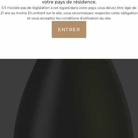
votre pays de résidence.
S’il n’existe pas de législation à cet égard dans votre pays, vous devez être âgé de
21 ans au moins. En entrant sur le site, vous reconnaissez respecter cette obligation
et vous acceptez les conditions d’utilisation du site.
ENTRER