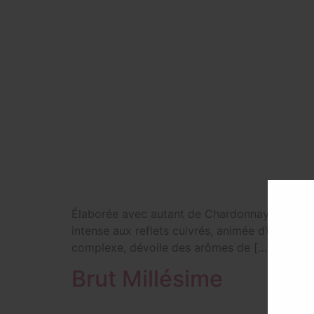
Élaborée avec autant de Chardonnay que de Pi
intense aux reflets cuivrés, animée d’une fine
complexe, dévoile des arômes de […]
Brut Millésime