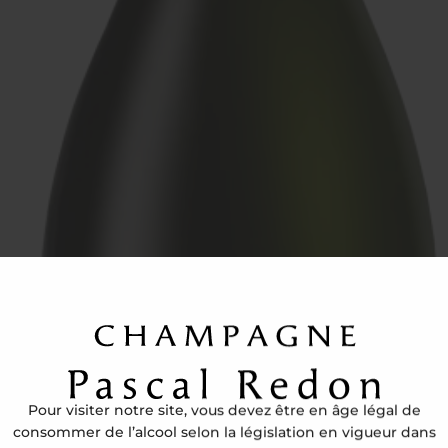
not Noir, la Cuvée du Hordon est un vin de caractère, pens
 effervescence et d’un léger cordon, signe de raffinement et
Pour visiter notre site, vous devez être en âge légal de
consommer de l’alcool selon la législation en vigueur dans